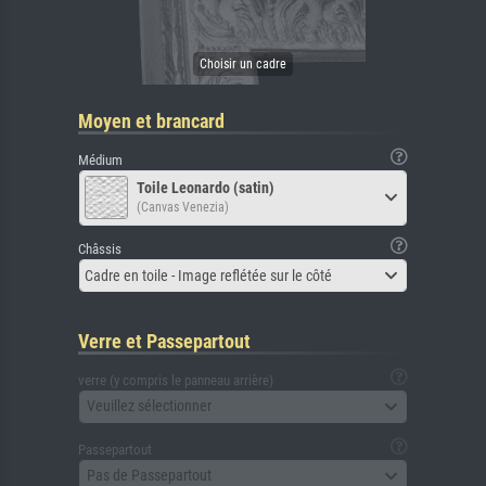
Moyen et brancard
Médium
Toile Leonardo (satin)
(Canvas Venezia)
Châssis
Cadre en toile - Image reflétée sur le côté
Verre et Passepartout
verre (y compris le panneau arrière)
Veuillez sélectionner
Passepartout
Pas de Passepartout