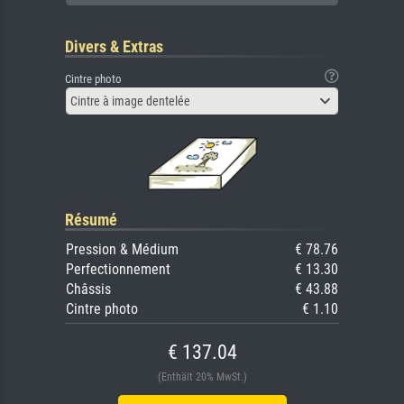
Divers & Extras
Cintre photo
Cintre à image dentelée
Résumé
Pression & Médium
€ 78.76
Perfectionnement
€ 13.30
Châssis
€ 43.88
Cintre photo
€ 1.10
€ 137.04
(Enthält 20% MwSt.)