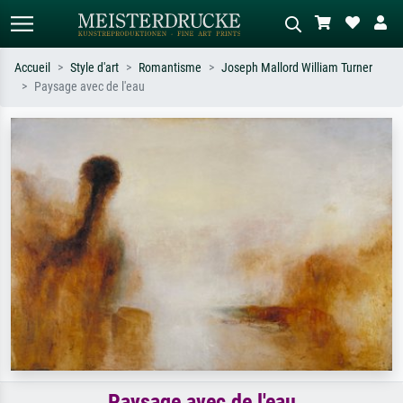
Accueil
Style d'art
Romantisme
Joseph Mallord William Turner
Paysage avec de l'eau
Recherche standard
Recherche d'images IA
Recherchez par artiste, titre ou style –
Décrivez la scène – ex. prairie verte,
ex. Monet, Nuit étoilée,
abstrait avec beaucoup de rouge,
impressionnisme, vague de Hokusai,
tableau sombre, nu debout près d'un
nu.
arbre.
Paysage avec de l'eau