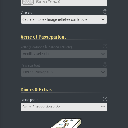
(Canvas Venezia)
Châssis
Cadre en toile - Image reflétée sur le côté
Verre et Passepartout
verre (y compris le panneau arrière)
Veuillez sélectionner
Passepartout
Pas de Passepartout
Divers & Extras
Cintre photo
Cintre à image dentelée