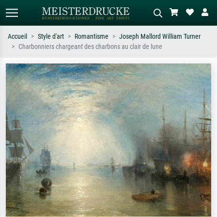
Accueil
Style d'art
Romantisme
Joseph Mallord William Turner
Charbonniers chargeant des charbons au clair de lune
Recherche standard
Recherche d'images IA
Recherchez par artiste, titre ou style –
Décrivez la scène – ex. prairie verte,
ex. Monet, Nuit étoilée,
abstrait avec beaucoup de rouge,
impressionnisme, vague de Hokusai,
tableau sombre, nu debout près d'un
nu.
arbre.