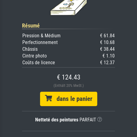
Résumé
Pression & Médium
€ 61.84
Perfectionnement
€ 10.68
Châssis
€ 38.44
Cintre photo
€ 1.10
Coûts de licence
€ 12.37
€ 124.43
(Enthält 20% MwSt.)
dans le panier
Netteté des peintures
PARFAIT