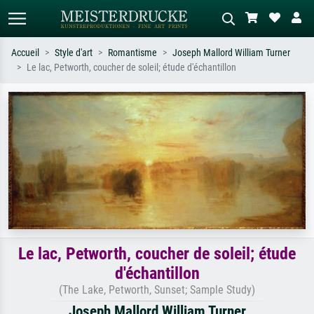
Accueil
Style d'art
Romantisme
Joseph Mallord William Turner
Le lac, Petworth, coucher de soleil; étude d'échantillon
Recherche standard
Recherche d'images IA
Recherchez par artiste, titre ou style –
Décrivez la scène – ex. prairie verte,
ex. Monet, Nuit étoilée,
abstrait avec beaucoup de rouge,
impressionnisme, vague de Hokusai,
tableau sombre, nu debout près d'un
nu.
arbre.
Le lac, Petworth, coucher de soleil; étude
d'échantillon
(The Lake, Petworth, Sunset; Sample Study)
Joseph Mallord William Turner