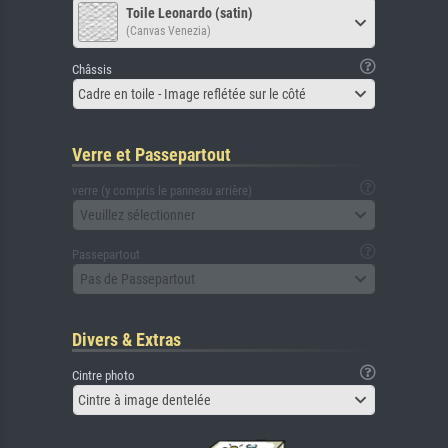
Toile Leonardo (satin)
(Canvas Venezia)
Châssis
Cadre en toile - Image reflétée sur le côté
Verre et Passepartout
verre (y compris le panneau arrière)
Veuillez sélectionner
Passepartout
Pas de Passepartout
Divers & Extras
Cintre photo
Cintre à image dentelée