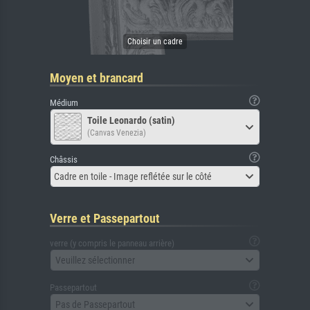
Moyen et brancard
Médium
Toile Leonardo (satin)
(Canvas Venezia)
Châssis
Cadre en toile - Image reflétée sur le côté
Verre et Passepartout
verre (y compris le panneau arrière)
Veuillez sélectionner
Passepartout
Pas de Passepartout