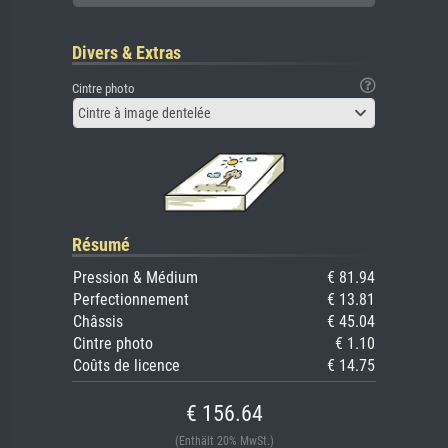
Divers & Extras
Cintre photo
Cintre à image dentelée
Résumé
Pression & Médium
€ 81.94
Perfectionnement
€ 13.81
Châssis
€ 45.04
Cintre photo
€ 1.10
Coûts de licence
€ 14.75
€ 156.64
(Enthält 20% MwSt.)