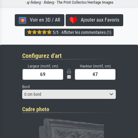
·
aj finberg ·
finberg
· The Print Collector/Heritage Images
Voir en 3D / AR
Ajouter aux Favoris
5/5 · Afficher les commentaires (1)
Configurez d'art
Largeur (motif, cm)
Hauteur (motif, cm)
Bord
0 cm bord
Cadre photo