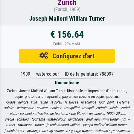
Zurich
(Zurich, 1909)
Joseph Mallord William Turner
€ 156.64
Enthält 20% MwSt.
Configurez d'art
1909 · watercolour · ID de la peinture: 788097
Romantisme
Zurich · Joseph Mallord William Turner. Disponible en impression d'art sur toile,
papier photo, carton aquarelle, papier non couché ou papier japonais.
voyage ·
dehors ·
ville ·
jaune ·
le soleil ·
la suisse ·
la science ·
jour ·
pont ·
système
solaire ·
astronomie ·
couleur ·
couleur ·
tranquilité ·
tranquil ·
endroit ·
siècle ·
zurich
·
vista ·
concept ·
attraction de touristes ·
vue Élevée ·
les années 1900 ·
20ème
siècle ·
éditeurs ·
tourisme ·
watercolour ·
landscape ·
arial view ·
jmw turner ·
j m w
turner ·
rawlinson ·
turner ·
joseph mallord william ·
joseph mallord william turner ·
joseph turner ·
avalon press ·
wg rawlinson ·
george william rawlinson ·
gw rawlinson