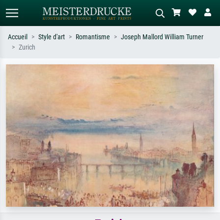
Accueil
Style d'art
Romantisme
Joseph Mallord William Turner
Zurich
Recherche standard
Recherche d'images IA
Recherchez par artiste, titre ou style –
Décrivez la scène – ex. prairie verte,
ex. Monet, Nuit étoilée,
abstrait avec beaucoup de rouge,
impressionnisme, vague de Hokusai,
tableau sombre, nu debout près d'un
nu.
arbre.