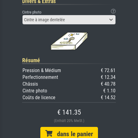
Divers & Extras
Cintre photo
Cintre à image dentelée
Résumé
Pression & Médium
€ 72.61
Perfectionnement
€ 12.34
Châssis
€ 40.78
Cintre photo
€ 1.10
Coûts de licence
€ 14.52
€ 141.35
(Enthält 20% MwSt.)
dans le panier