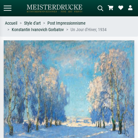
Accueil
Style d'art
Post Impressionnisme
Konstantin Ivanovich Gorbatov
Un Jour d'Hiver, 1934
Recherche standard
Recherche d'images IA
Recherchez par artiste, titre ou style –
Décrivez la scène – ex. prairie verte,
ex. Monet, Nuit étoilée,
abstrait avec beaucoup de rouge,
impressionnisme, vague de Hokusai,
tableau sombre, nu debout près d'un
nu.
arbre.