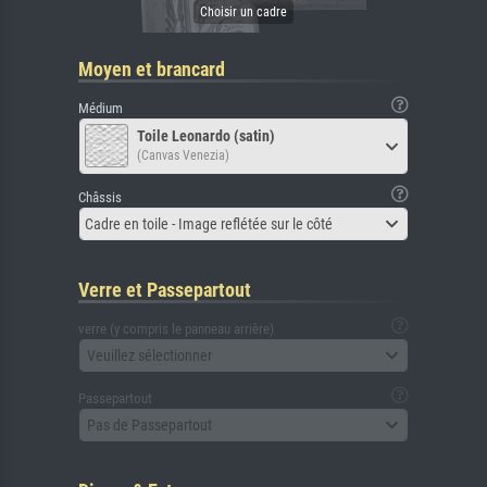
Moyen et brancard
Médium
Toile Leonardo (satin)
(Canvas Venezia)
Châssis
Cadre en toile - Image reflétée sur le côté
Verre et Passepartout
verre (y compris le panneau arrière)
Veuillez sélectionner
Passepartout
Pas de Passepartout