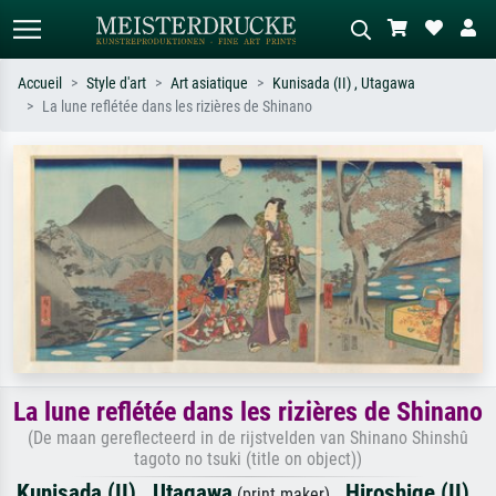
Accueil
Style d'art
Art asiatique
Kunisada (II) , Utagawa
La lune reflétée dans les rizières de Shinano
Recherche standard
Recherche d'images IA
Recherchez par artiste, titre ou style –
Décrivez la scène – ex. prairie verte,
ex. Monet, Nuit étoilée,
abstrait avec beaucoup de rouge,
impressionnisme, vague de Hokusai,
tableau sombre, nu debout près d'un
nu.
arbre.
La lune reflétée dans les rizières de Shinano
(De maan gereflecteerd in de rijstvelden van Shinano Shinshû
tagoto no tsuki (title on object))
Kunisada (II) , Utagawa
,
Hiroshige (II) ,
(print maker)