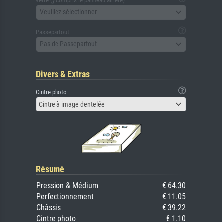
verre (y compris le panneau arrière)
Veuillez sélectionner
Passepartout
Pas de Passepartout
Divers & Extras
Cintre photo
Cintre à image dentelée
Résumé
Pression & Médium
€ 64.30
Perfectionnement
€ 11.05
Châssis
€ 39.22
Cintre photo
€ 1.10