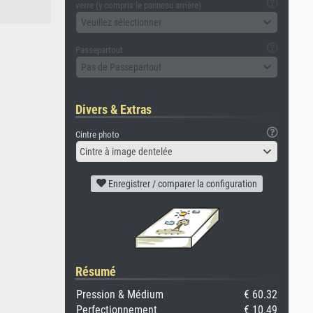
verre (y compris le panneau arrière)
Veuillez sélectionner
Passepartout
Pas de Passepartout
Divers & Extras
Cintre photo
Cintre à image dentelée
Enregistrer / comparer la configuration
Résumé
Pression & Médium
€ 60.32
Perfectionnement
€ 10.49