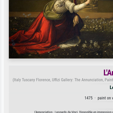
L'
(Italy Tuscany Florence, Uffizi Gallery: The Annunciation, Pa
L
1475 · paint on 
L'Annonciation · Leonardo da Vinci. Disponible en impression d