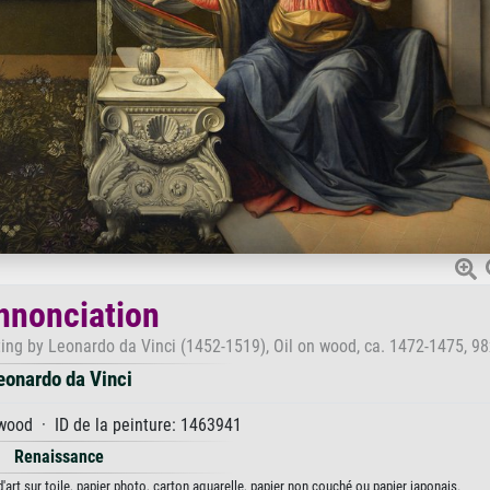
Annonciation
inting by Leonardo da Vinci (1452-1519), Oil on wood, ca. 1472-1475, 9
eonardo da Vinci
wood · ID de la peinture: 1463941
Renaissance
'art sur toile, papier photo, carton aquarelle, papier non couché ou papier japonais.