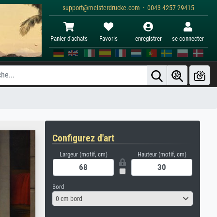
support@meisterdrucke.com · 0043 4257 29415
Panier d'achats
Favoris
enregistrer
se connecter
Configurez d'art
Largeur (motif, cm)
Hauteur (motif, cm)
Bord
0 cm bord