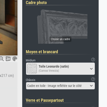
Cadre photo
Moyen et brancard
Médium
Toile Leonardo (satin)
(Canvas Venezia)
8x217 cm)
Châssis
Cadre en toile - Image reflétée sur le côté
Verre et Passepartout