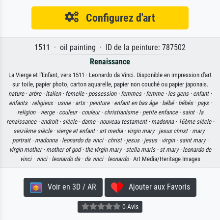
Configurez d'art
1511 · oil painting · ID de la peinture: 787502
Renaissance
La Vierge et l'Enfant, vers 1511 · Leonardo da Vinci. Disponible en impression d'art
sur toile, papier photo, carton aquarelle, papier non couché ou papier japonais.
nature ·
arbre ·
italien ·
femelle ·
possession ·
femmes ·
femme ·
les gens ·
enfant ·
enfants ·
religieux ·
usine ·
arts ·
peinture ·
enfant en bas âge ·
bébé ·
bébés ·
pays ·
religion ·
vierge ·
couleur ·
couleur ·
christianisme ·
petite enfance ·
saint ·
la
renaissance ·
endroit ·
siècle ·
dame ·
nouveau testament ·
madonna ·
16ème siècle ·
seizième siècle ·
vierge et enfant ·
art media ·
virgin mary ·
jesus christ ·
mary ·
portrait ·
madonna ·
leonardo da vinci ·
christ ·
jesus ·
jesus ·
virgin ·
saint mary ·
virgin mother ·
mother of god ·
the virgin mary ·
stella maris ·
st mary ·
leonardo de
vinci ·
vinci ·
leonardo da ·
da vinci ·
leonardo
· Art Media/Heritage Images
Voir en 3D / AR
Ajouter aux Favoris
0 Avis