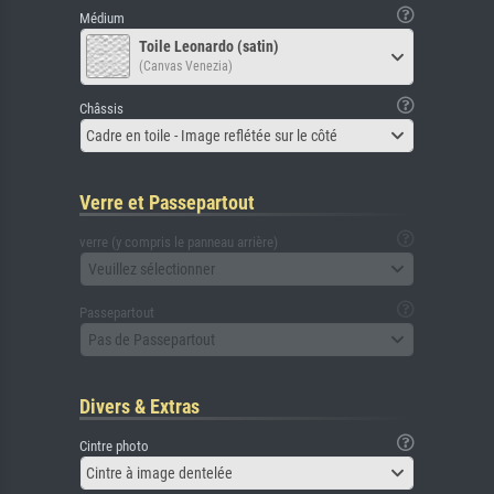
Médium
Toile Leonardo (satin)
(Canvas Venezia)
Châssis
Cadre en toile - Image reflétée sur le côté
Verre et Passepartout
verre (y compris le panneau arrière)
Veuillez sélectionner
Passepartout
Pas de Passepartout
Divers & Extras
Cintre photo
Cintre à image dentelée