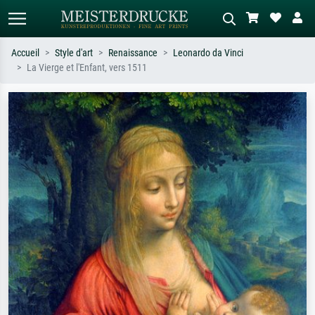
Accueil
Style d'art
Renaissance
Leonardo da Vinci
La Vierge et l'Enfant, vers 1511
Recherche standard
Recherche d'images IA
Recherchez par artiste, titre ou style –
Décrivez la scène – ex. prairie verte,
ex. Monet, Nuit étoilée,
abstrait avec beaucoup de rouge,
impressionnisme, vague de Hokusai,
tableau sombre, nu debout près d'un
nu.
arbre.