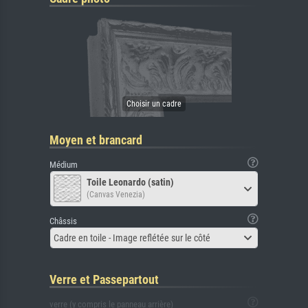
Moyen et brancard
Médium
Toile Leonardo (satin)
(Canvas Venezia)
Châssis
Cadre en toile - Image reflétée sur le côté
Verre et Passepartout
verre (y compris le panneau arrière)