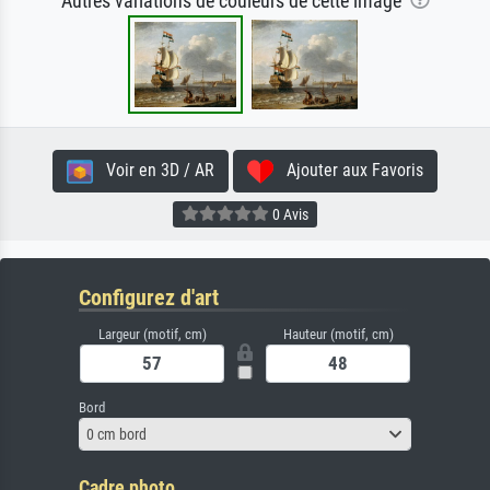
Autres variations de couleurs de cette image
Voir en 3D / AR
Ajouter aux Favoris
0 Avis
Configurez d'art
Largeur (motif, cm)
Hauteur (motif, cm)
Bord
0 cm bord
Cadre photo