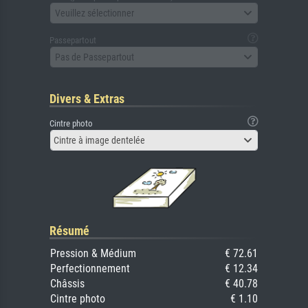
Veuillez sélectionner
Passepartout
Pas de Passepartout
Divers & Extras
Cintre photo
Cintre à image dentelée
Résumé
Pression & Médium
€ 72.61
Perfectionnement
€ 12.34
Châssis
€ 40.78
Cintre photo
€ 1.10