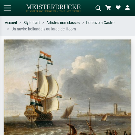
Accueil
Style d'art
Artistes non classés
Lorenzo a Castro
Un navire hollandais au large de Hoorn
Recherche standard
Recherche d'images IA
Recherchez par artiste, titre ou style –
Décrivez la scène – ex. prairie verte,
ex. Monet, Nuit étoilée,
abstrait avec beaucoup de rouge,
impressionnisme, vague de Hokusai,
tableau sombre, nu debout près d'un
nu.
arbre.