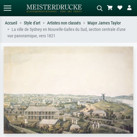
Accueil
Style d'art
Artistes non classés
Major James Taylor
La ville de Sydney en Nouvelle-Galles du Sud, section centrale d'une
Recherche standard
Recherche d'images IA
vue panoramique, vers 1821
Recherchez par artiste, titre ou style –
Décrivez la scène – ex. prairie verte,
ex. Monet, Nuit étoilée,
abstrait avec beaucoup de rouge,
impressionnisme, vague de Hokusai,
tableau sombre, nu debout près d'un
nu.
arbre.