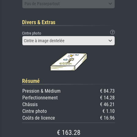
Pas de Passepartout
Divers & Extras
Cintre photo
Cintre à image dentelée
Résumé
Pression & Médium
€ 84.73
Perfectionnement
€ 14.28
Châssis
€ 46.21
Cintre photo
€ 1.10
Coûts de licence
€ 16.96
€ 163.28