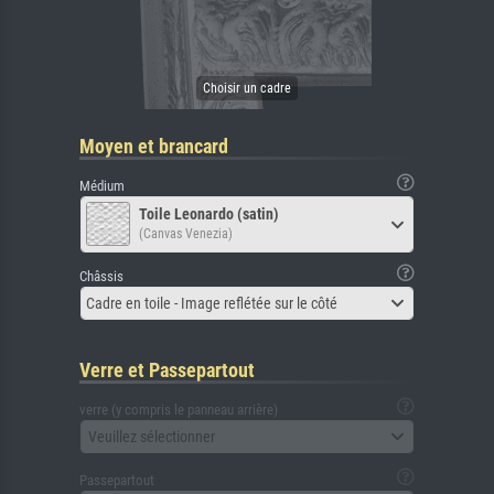
Moyen et brancard
Médium
Toile Leonardo (satin)
(Canvas Venezia)
Châssis
Cadre en toile - Image reflétée sur le côté
Verre et Passepartout
verre (y compris le panneau arrière)
Veuillez sélectionner
Passepartout