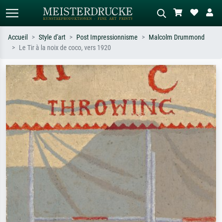
Accueil
Style d'art
Post Impressionnisme
Malcolm Drummond
Le Tir à la noix de coco, vers 1920
Recherche standard
Recherche d'images IA
Recherchez par artiste, titre ou style –
Décrivez la scène – ex. prairie verte,
ex. Monet, Nuit étoilée,
abstrait avec beaucoup de rouge,
impressionnisme, vague de Hokusai,
tableau sombre, nu debout près d'un
nu.
arbre.