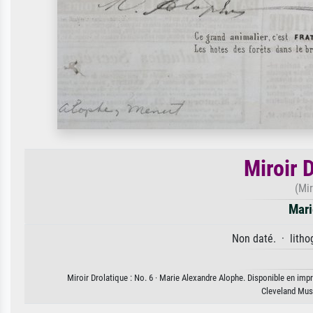
Miroir D
(Mir
Mari
Non daté. · litho
Miroir Drolatique : No. 6 · Marie Alexandre Alophe. Disponible en impr
Cleveland Muse