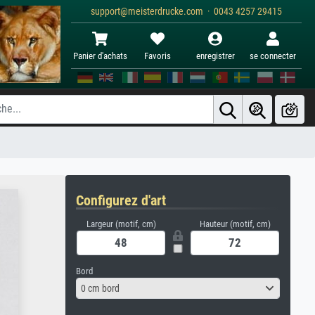
support@meisterdrucke.com · 0043 4257 29415
Panier d'achats
Favoris
enregistrer
se connecter
Configurez d'art
Largeur (motif, cm)
Hauteur (motif, cm)
Bord
0 cm bord