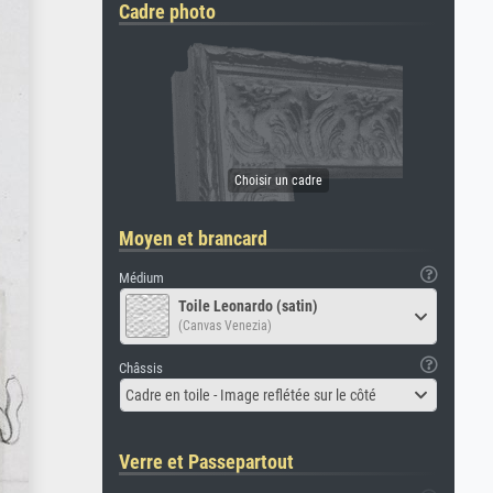
Cadre photo
Moyen et brancard
Médium
Toile Leonardo (satin)
(Canvas Venezia)
Châssis
Cadre en toile - Image reflétée sur le côté
Verre et Passepartout