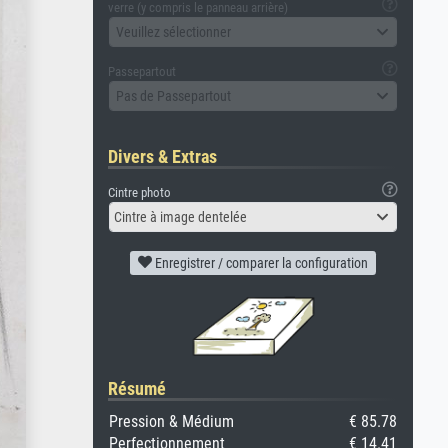
verre (y compris le panneau arrière)
Veuillez sélectionner
Passepartout
Pas de Passepartout
Divers & Extras
Cintre photo
Cintre à image dentelée
Enregistrer / comparer la configuration
Résumé
Pression & Médium
€ 85.78
Perfectionnement
€ 14.41