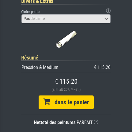
Divers & Extras
Cintre photo
Pas de cintre
Résumé
Pression & Médium
€ 115.20
€ 115.20
(Enthält 20% MwSt.)
dans le panier
Netteté des peintures
PARFAIT