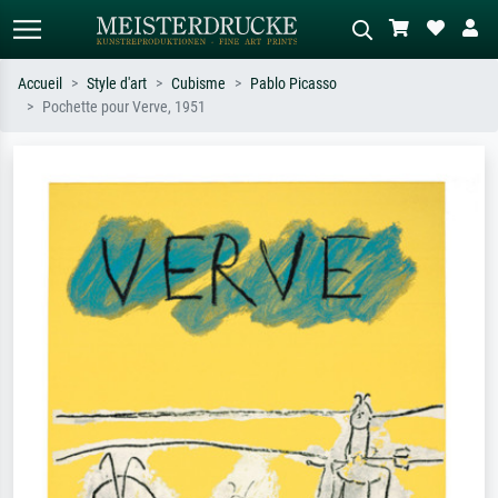
Accueil
Style d'art
Cubisme
Pablo Picasso
Pochette pour Verve, 1951
Recherche standard
Recherche d'images IA
Recherchez par artiste, titre ou style –
Décrivez la scène – ex. prairie verte,
ex. Monet, Nuit étoilée,
abstrait avec beaucoup de rouge,
impressionnisme, vague de Hokusai,
tableau sombre, nu debout près d'un
nu.
arbre.