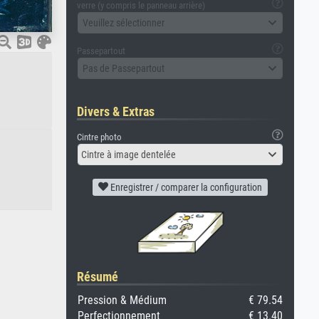
verre (y compris le panneau arrière)
Veuillez sélectionner
Passepartout
Pas de Passepartout
Divers & Extras
Cintre photo
Cintre à image dentelée
Enregistrer / comparer la configuration
Résumé
Pression & Médium
€ 79.54
Perfectionnement
€ 13.40