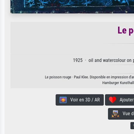
Le p
1925 · oil and watercolour on 
Le poisson rouge · Paul Klee. Disponible en impression d'ar
Hamburger Kunsthal
Voir en 3D / AR
Ajouter 
Vue de 