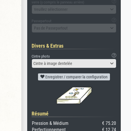
verre (y compris le panneau arrière)
Veuillez sélectionner
Passepartout
Pas de Passepartout
Divers & Extras
Cintre photo
Cintre à image dentelée
Enregistrer / comparer la configuration
Résumé
Pression & Médium
€ 75.20
Perfectionnement
€ 12.74