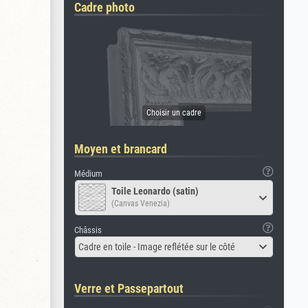
Cadre photo
Moyen et brancard
Médium
Toile Leonardo (satin)
(Canvas Venezia)
Châssis
Cadre en toile - Image reflétée sur le côté
Verre et Passepartout