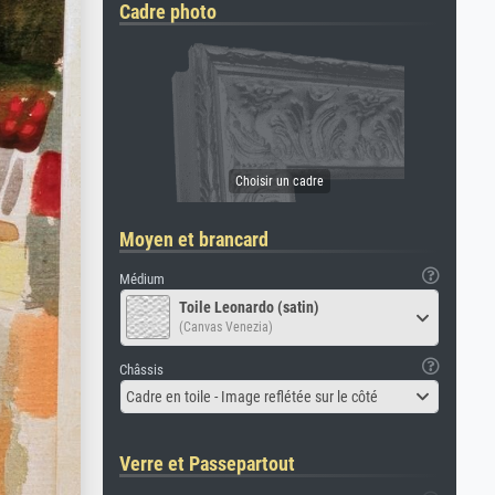
Cadre photo
Moyen et brancard
Médium
Toile Leonardo (satin)
(Canvas Venezia)
Châssis
Cadre en toile - Image reflétée sur le côté
Verre et Passepartout