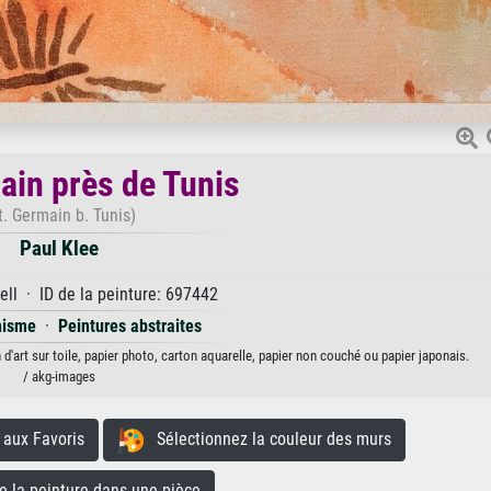
ain près de Tunis
t. Germain b. Tunis)
Paul Klee
ll · ID de la peinture: 697442
nisme
·
Peintures abstraites
d'art sur toile, papier photo, carton aquarelle, papier non couché ou papier japonais.
/ akg-images
aux Favoris
Sélectionnez la couleur des murs
la peinture dans une pièce