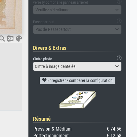
verre (y compris le panneau arrière)
Veuillez sélectionner
Passepartout
Pas de Passepartout
Divers & Extras
Cintre photo
Cintre à image dentelée
Enregistrer / comparer la configuration
Résumé
Pression & Médium
€ 74.56
Perfectionnement
€ 12.58