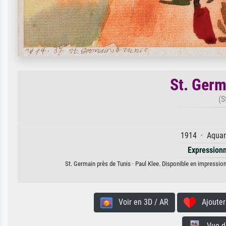
St. Germ
(S
1914 · Aquare
Expression
St. Germain près de Tunis · Paul Klee. Disponible en impression 
Voir en 3D / AR
Ajouter 
Vue de 