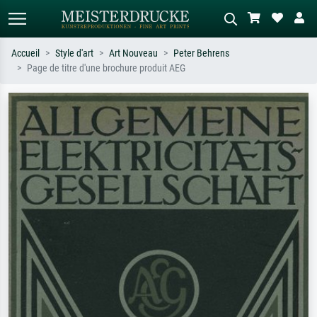
Accueil
Style d'art
Art Nouveau
Peter Behrens
Page de titre d'une brochure produit AEG
Recherche standard
Recherche d'images IA
Recherchez par artiste, titre ou style –
Décrivez la scène – ex. prairie verte,
ex. Monet, Nuit étoilée,
abstrait avec beaucoup de rouge,
impressionnisme, vague de Hokusai,
tableau sombre, nu debout près d'un
nu.
arbre.