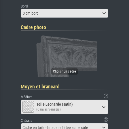
Bord
0 cm bord
Cadre photo
Moyen et brancard
Médium
Toile Leonardo (satin)
(Canvas Venezia)
Châssis
Cadre en toile - Image reflétée sur le côté