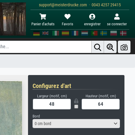
support@meisterdrucke.com · 0043 4257 29415
Panier d'achats
Favoris
enregistrer
se connecter
Configurez d'art
Largeur (motif, cm)
Hauteur (motif, cm)
Bord
0 cm bord