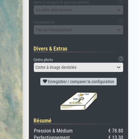
verre (y compris le panneau arrière)
Veuillez sélectionner
Passepartout
Pas de Passepartout
Divers & Extras
Cintre photo
Cintre à image dentelée
Enregistrer / comparer la configuration
Résumé
Pression & Médium
€ 78.80
Perfectionnement
€ 13.30