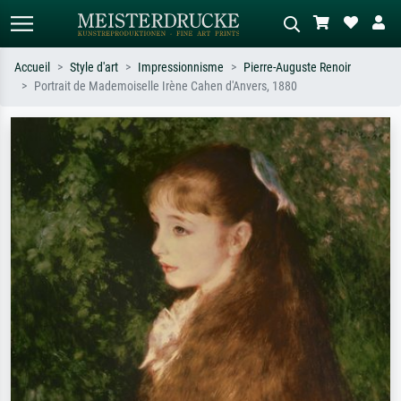
Accueil
Style d'art
Impressionnisme
Pierre-Auguste Renoir
Portrait de Mademoiselle Irène Cahen d'Anvers, 1880
Recherche standard
Recherche d'images IA
Recherchez par artiste, titre ou style –
Décrivez la scène – ex. prairie verte,
ex. Monet, Nuit étoilée,
abstrait avec beaucoup de rouge,
impressionnisme, vague de Hokusai,
tableau sombre, nu debout près d'un
nu.
arbre.