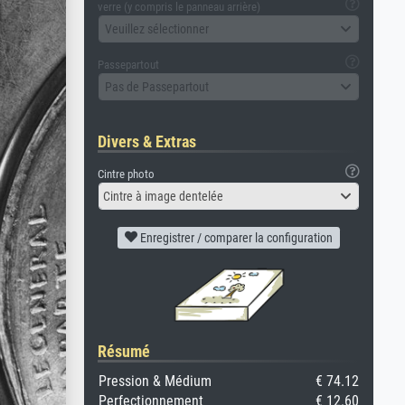
verre (y compris le panneau arrière)
Veuillez sélectionner
Passepartout
Pas de Passepartout
Divers & Extras
Cintre photo
Cintre à image dentelée
Enregistrer / comparer la configuration
Résumé
Pression & Médium
€ 74.12
Perfectionnement
€ 12.60