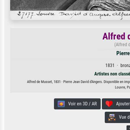
Alfred 
(Alfred 
Pierre
1831 · bronz
Artistes non class
Alfred de Musset, 1831 · Pierre Jean David d'Angers. Disponible en impr
Louvre, P
Voir en 3D / AR
Ajouter 
Vue de 