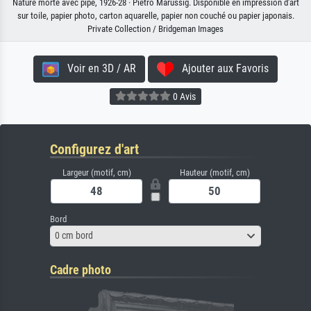
Nature morte avec pipe, 1926-28 · Pietro Marussig. Disponible en impression d'art
sur toile, papier photo, carton aquarelle, papier non couché ou papier japonais.
Private Collection / Bridgeman Images
Voir en 3D / AR
Ajouter aux Favoris
0 Avis
Configurez d'art
Largeur (motif, cm)
Hauteur (motif, cm)
Bord
0 cm bord
Cadre photo