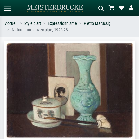
Accueil
Style d'art
Expressionnisme
Pietro Marussig
Nature morte avec pipe, 1926-28
Recherche standard
Recherche d'images IA
Recherchez par artiste, titre ou style –
Décrivez la scène – ex. prairie verte,
ex. Monet, Nuit étoilée,
abstrait avec beaucoup de rouge,
impressionnisme, vague de Hokusai,
tableau sombre, nu debout près d'un
nu.
arbre.