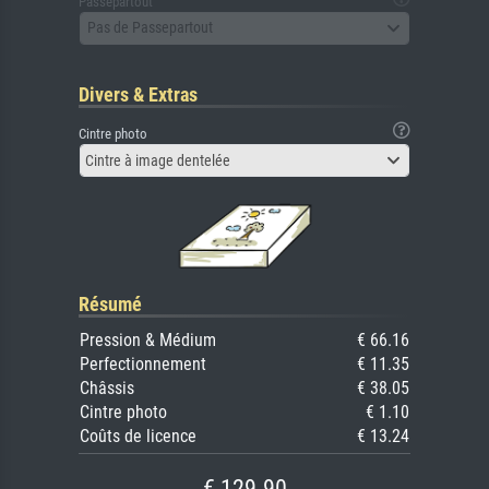
Passepartout
Pas de Passepartout
Divers & Extras
Cintre photo
Cintre à image dentelée
Résumé
Pression & Médium
€ 66.16
Perfectionnement
€ 11.35
Châssis
€ 38.05
Cintre photo
€ 1.10
Coûts de licence
€ 13.24
€ 129.90