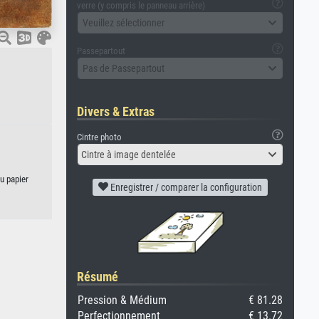
verre (y compris le panneau arrière)
Veuillez sélectionner
Passepartout
Pas de Passepartout
Divers & Extras
Cintre photo
Cintre à image dentelée
u papier
Enregistrer / comparer la configuration
Résumé
Pression & Médium
€ 81.28
Perfectionnement
€ 13.72