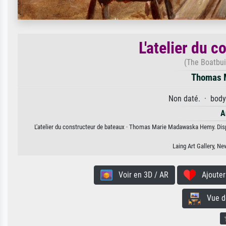
L'atelier du 
(The Boatbui
Thomas 
Non daté. · body
A
L'atelier du constructeur de bateaux · Thomas Marie Madawaska Hemy. Dispo
Laing Art Gallery, N
Voir en 3D / AR
Ajouter 
Vue de 