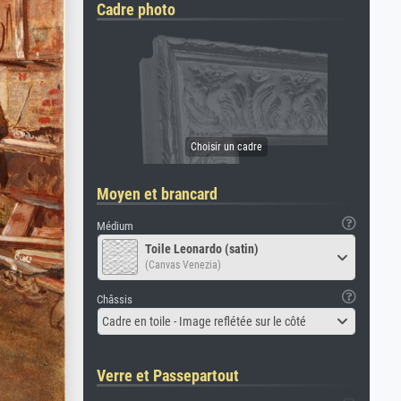
Cadre photo
Moyen et brancard
Médium
Toile Leonardo (satin)
(Canvas Venezia)
Châssis
Cadre en toile - Image reflétée sur le côté
Verre et Passepartout