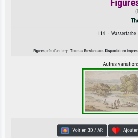
Figures
(
Th
114 · Wasserfarbe a
Figures près d'un ferry · Thomas Rowlandson. Disponible en impressi
Autres variatio
Voir en 3D / AR
Ajouter 