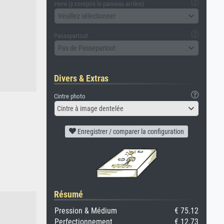
verre (y compris le panneau arrière)
Veuillez sélectionner
Passepartout
Pas de Passepartout
Divers & Extras
Cintre photo
Cintre à image dentelée
Enregistrer / comparer la configuration
Résumé
Pression & Médium
€ 75.12
Perfectionnement
€ 12.73