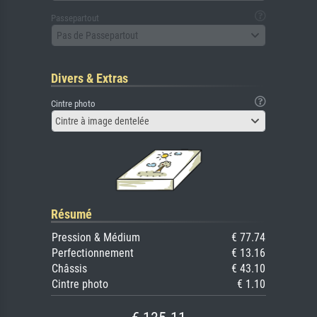
Passepartout
Pas de Passepartout
Divers & Extras
Cintre photo
Cintre à image dentelée
Résumé
Pression & Médium
€ 77.74
Perfectionnement
€ 13.16
Châssis
€ 43.10
Cintre photo
€ 1.10