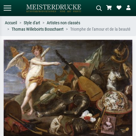
Accueil
Style d'art
Artistes non classés
Thomas Willeboirts Bosschaert
Triomphe de l'amour et de la beauté
Recherche standard
Recherche d'images IA
Recherchez par artiste, titre ou style –
Décrivez la scène – ex. prairie verte,
ex. Monet, Nuit étoilée,
abstrait avec beaucoup de rouge,
impressionnisme, vague de Hokusai,
tableau sombre, nu debout près d'un
nu.
arbre.