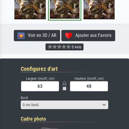
Voir en 3D / AR
Ajouter aux Favoris
0 Avis
Configurez d'art
Largeur (motif, cm)
Hauteur (motif, cm)
Bord
0 cm bord
Cadre photo