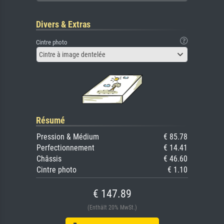
Divers & Extras
Cintre photo
Cintre à image dentelée
Résumé
Pression & Médium
€ 85.78
Perfectionnement
€ 14.41
Châssis
€ 46.60
Cintre photo
€ 1.10
€ 147.89
(Enthält 20% MwSt.)