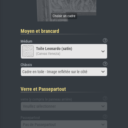
Moyen et brancard
Médium
Toile Leonardo (satin)
(Canvas Venezia)
Châssis
Cadre en toile - Image reflétée sur le côté
Verre et Passepartout
verre (y compris le panneau arrière)
Veuillez sélectionner
Passepartout
Pas de Passepartout