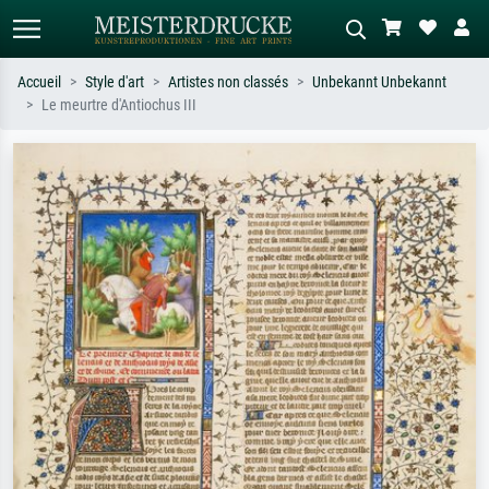
Accueil
Style d'art
Artistes non classés
Unbekannt Unbekannt
Le meurtre d'Antiochus III
Recherche standard
Recherche d'images IA
Recherchez par artiste, titre ou style –
Décrivez la scène – ex. prairie verte,
ex. Monet, Nuit étoilée,
abstrait avec beaucoup de rouge,
impressionnisme, vague de Hokusai,
tableau sombre, nu debout près d'un
nu.
arbre.