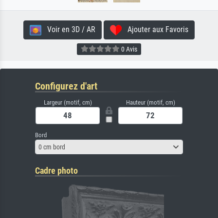
Voir en 3D / AR
Ajouter aux Favoris
0 Avis
Configurez d'art
Largeur (motif, cm)
Hauteur (motif, cm)
Bord
0 cm bord
Cadre photo