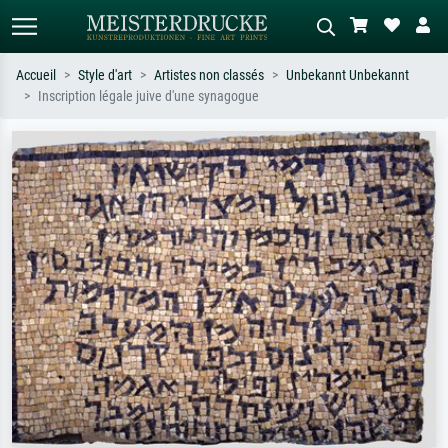
Accueil
Style d'art
Artistes non classés
Unbekannt Unbekannt
Inscription légale juive d'une synagogue
Recherche standard
Recherche d'images IA
Recherchez par artiste, titre ou style –
Décrivez la scène – ex. prairie verte,
ex. Monet, Nuit étoilée,
abstrait avec beaucoup de rouge,
impressionnisme, vague de Hokusai,
tableau sombre, nu debout près d'un
nu.
arbre.