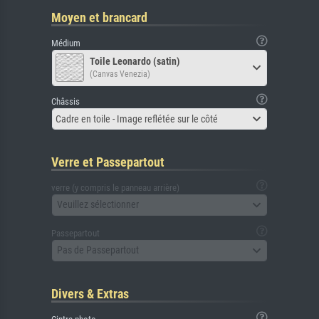
Moyen et brancard
Médium
Toile Leonardo (satin)
(Canvas Venezia)
Châssis
Cadre en toile - Image reflétée sur le côté
Verre et Passepartout
verre (y compris le panneau arrière)
Veuillez sélectionner
Passepartout
Pas de Passepartout
Divers & Extras