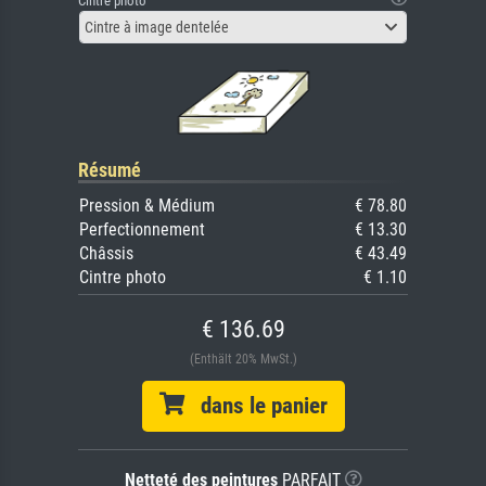
Cintre photo
Cintre à image dentelée
Résumé
Pression & Médium
€ 78.80
Perfectionnement
€ 13.30
Châssis
€ 43.49
Cintre photo
€ 1.10
€ 136.69
(Enthält 20% MwSt.)
dans le panier
Netteté des peintures
PARFAIT