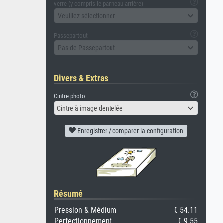
verre (y compris le panneau arrière)
Veuillez sélectionner
Passepartout
Pas de Passepartout
Divers & Extras
Cintre photo
Cintre à image dentelée
Enregistrer / comparer la configuration
Résumé
Pression & Médium
€ 54.11
Perfectionnement
€ 9.55