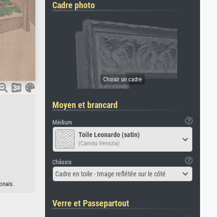
Cadre photo
Moyen et brancard
Médium
Toile Leonardo (satin)
(Canvas Venezia)
Châssis
Cadre en toile - Image reflétée sur le côté
onais.
Verre et Passepartout