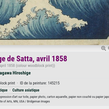
e de Satta, avril 1858
April 1858 (colour woodblock print))
agawa Hiroshige
ock print · ID de la peinture: 145215
tique
·
Culture asiatique
pression d'art sur toile, papier photo, carton aquarelle, papier non couché ou papier jap
ute of Arts, MN, USA / Bridgeman Images