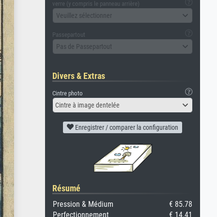
verre (y compris le panneau arrière)
Veuillez sélectionner
Passepartout
Pas de Passepartout
Divers & Extras
Cintre photo
Cintre à image dentelée
Enregistrer / comparer la configuration
Résumé
Pression & Médium
€ 85.78
Perfectionnement
€ 14.41