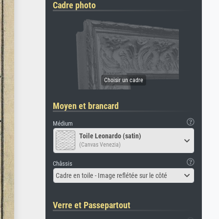
Cadre photo
Moyen et brancard
Médium
Toile Leonardo (satin)
(Canvas Venezia)
Châssis
Cadre en toile - Image reflétée sur le côté
Verre et Passepartout