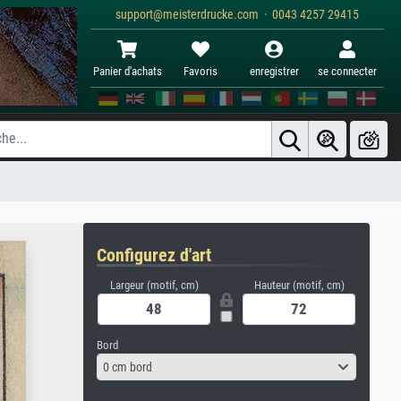
support@meisterdrucke.com · 0043 4257 29415
Panier d'achats
Favoris
enregistrer
se connecter
Configurez d'art
Largeur (motif, cm)
Hauteur (motif, cm)
Bord
0 cm bord