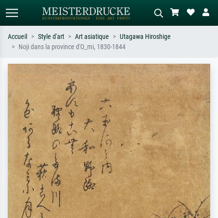
Accueil
Style d'art
Art asiatique
Utagawa Hiroshige
Noji dans la province d'O_mi, 1830-1844
Recherche standard
Recherche d'images IA
Recherchez par artiste, titre ou style –
Décrivez la scène – ex. prairie verte,
ex. Monet, Nuit étoilée,
abstrait avec beaucoup de rouge,
impressionnisme, vague de Hokusai,
tableau sombre, nu debout près d'un
nu.
arbre.