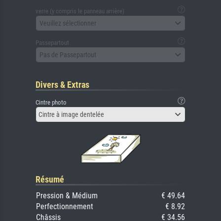
verre (y compris le panneau arrière)
Veuillez sélectionner
Passepartout
Pas de Passepartout
Divers & Extras
Cintre photo
Cintre à image dentelée
Résumé
Pression & Médium
€ 49.64
Perfectionnement
€ 8.92
Châssis
€ 34.56