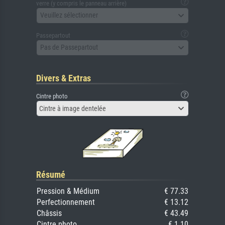
verre (y compris le panneau arrière)
Veuillez sélectionner
Passepartout
Pas de Passepartout
Divers & Extras
Cintre photo
Cintre à image dentelée
Résumé
Pression & Médium
€ 77.33
Perfectionnement
€ 13.12
Châssis
€ 43.49
Cintre photo
€ 1.10