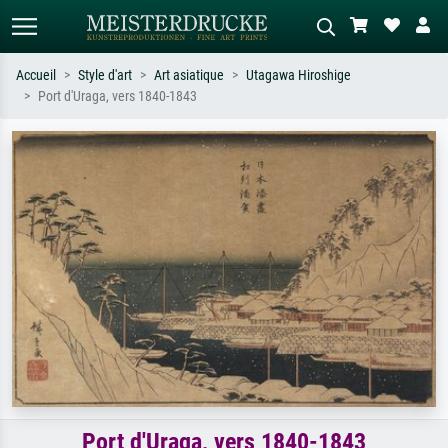
Accueil
Style d'art
Art asiatique
Utagawa Hiroshige
Port d'Uraga, vers 1840-1843
Recherche standard
Recherche d'images IA
Recherchez par artiste, titre ou style –
Décrivez la scène – ex. prairie verte,
ex. Monet, Nuit étoilée,
abstrait avec beaucoup de rouge,
impressionnisme, vague de Hokusai,
tableau sombre, nu debout près d'un
nu.
arbre.
Port d'Uraga, vers 1840-1843