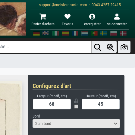
support@meisterdrucke.com · 0043 4257 29415
Panier d'achats
Favoris
enregistrer
se connecter
Configurez d'art
Largeur (motif, cm)
Hauteur (motif, cm)
Bord
0 cm bord