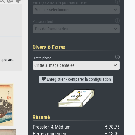
verre (y compris le panneau arrière)
Veuillez sélectionner
Passepartout
Pas de Passepartout
Divers & Extras
Cintre photo
japonais.
Cintre à image dentelée
Enregistrer / comparer la configuration
Résumé
Pression & Médium
€ 78.76
Perfectionnement
€ 13.30