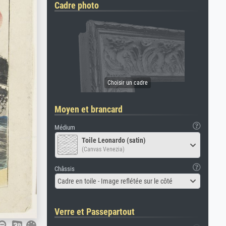
Cadre photo
Moyen et brancard
Médium
Toile Leonardo (satin)
(Canvas Venezia)
Châssis
Cadre en toile - Image reflétée sur le côté
Verre et Passepartout