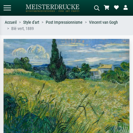
Accueil
Style d'art
Post Impressionnisme
Vincent van Gogh
Blé vert, 1889
Recherche standard
Recherche d'images IA
Recherchez par artiste, titre ou style –
Décrivez la scène – ex. prairie verte,
ex. Monet, Nuit étoilée,
abstrait avec beaucoup de rouge,
impressionnisme, vague de Hokusai,
tableau sombre, nu debout près d'un
nu.
arbre.