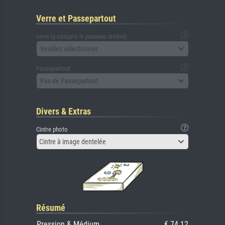
Verre et Passepartout
verre (y compris le panneau arrière)
Veuillez sélectionner
Passepartout
Pas de Passepartout
Divers & Extras
Cintre photo
Cintre à image dentelée
Résumé
Pression & Médium
€ 74.12