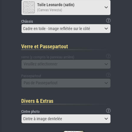
Toile Leonardo (satin)
(Canvas Venezia)
Châssis
Cadre en toile - Image reflétée sur le côté
Verre et Passepartout
verre (y compris le panneau arrière)
Veuillez sélectionner
Passepartout
Pas de Passepartout
Divers & Extras
Cintre photo
Cintre à image dentelée