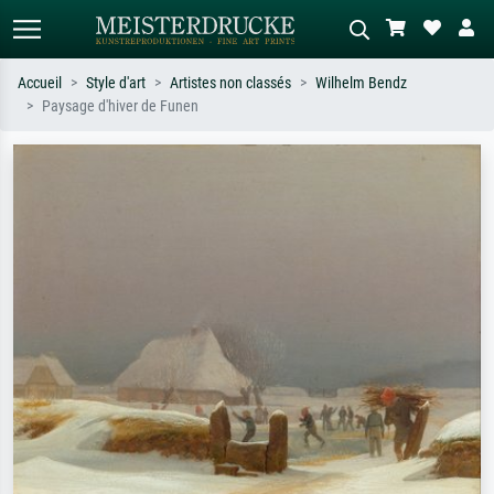
Accueil
Style d'art
Artistes non classés
Wilhelm Bendz
Paysage d'hiver de Funen
Recherche standard
Recherche d'images IA
Recherchez par artiste, titre ou style –
Décrivez la scène – ex. prairie verte,
ex. Monet, Nuit étoilée,
abstrait avec beaucoup de rouge,
impressionnisme, vague de Hokusai,
tableau sombre, nu debout près d'un
nu.
arbre.