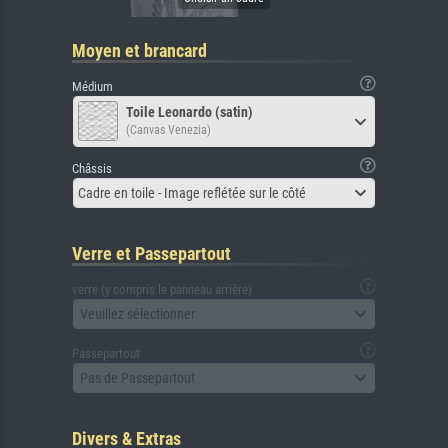
Moyen et brancard
Médium
Toile Leonardo (satin)
(Canvas Venezia)
Châssis
Cadre en toile - Image reflétée sur le côté
Verre et Passepartout
verre (y compris le panneau arrière)
Veuillez sélectionner
Passepartout
Pas de Passepartout
Divers & Extras