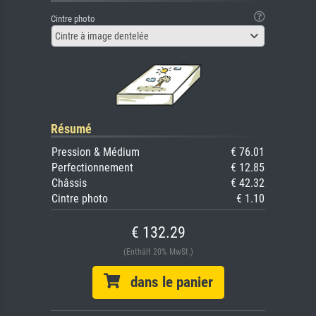
Cintre photo
Cintre à image dentelée
Résumé
Pression & Médium
€ 76.01
Perfectionnement
€ 12.85
Châssis
€ 42.32
Cintre photo
€ 1.10
€ 132.29
(Enthält 20% MwSt.)
dans le panier