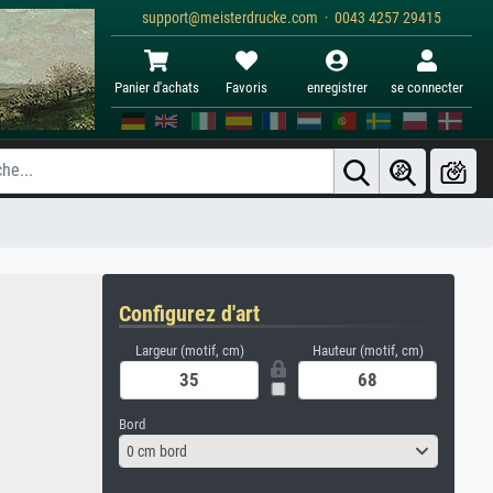
support@meisterdrucke.com · 0043 4257 29415
Panier d'achats
Favoris
enregistrer
se connecter
Configurez d'art
Largeur (motif, cm)
Hauteur (motif, cm)
Bord
0 cm bord