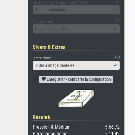
verre (y compris le panneau arrière)
Veuillez sélectionner
Passepartout
Pas de Passepartout
Divers & Extras
Cintre photo
Cintre à image dentelée
Enregistrer / comparer la configuration
Résumé
Pression & Médium
€ 66.72
Perfectionnement
€ 11.42