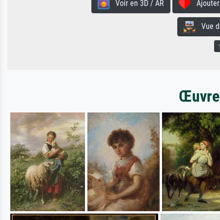
Voir en 3D / AR
Ajouter 
Vue de 
Œuvres