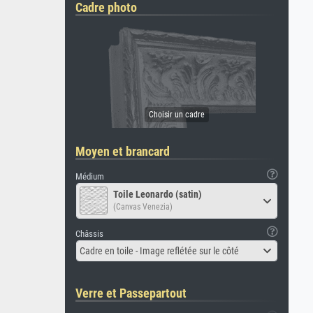
Cadre photo
Moyen et brancard
Médium
Toile Leonardo (satin)
(Canvas Venezia)
Châssis
Cadre en toile - Image reflétée sur le côté
Verre et Passepartout