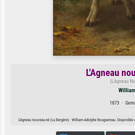
L'Agneau nou
(LAgneau No
Willia
1873 · Gemäl
L'Agneau nouveau-né (La Bergère) · William-Adolphe Bouguereau. Disponible en