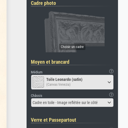
Cadre photo
Moyen et brancard
Médium
Toile Leonardo (satin)
(Canvas Venezia)
Châssis
Cadre en toile - Image reflétée sur le côté
Verre et Passepartout