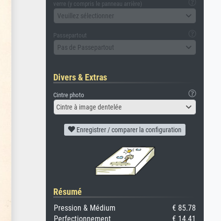
verre (y compris le panneau arrière)
Veuillez sélectionner
Passepartout
Pas de Passepartout
Divers & Extras
Cintre photo
Cintre à image dentelée
Enregistrer / comparer la configuration
Résumé
Pression & Médium
€ 85.78
Perfectionnement
€ 14.41