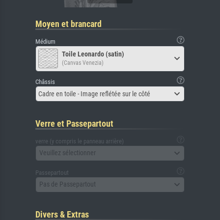
Moyen et brancard
Médium
Toile Leonardo (satin)
(Canvas Venezia)
Châssis
Cadre en toile - Image reflétée sur le côté
Verre et Passepartout
verre (y compris le panneau arrière)
Veuillez sélectionner
Passepartout
Pas de Passepartout
Divers & Extras