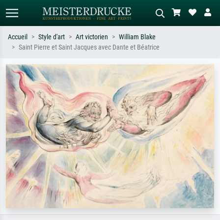
Accueil
Style d'art
Art victorien
William Blake
Saint Pierre et Saint Jacques avec Dante et Béatrice
Recherche standard
Recherche d'images IA
Recherchez par artiste, titre ou style –
Décrivez la scène – ex. prairie verte,
ex. Monet, Nuit étoilée,
abstrait avec beaucoup de rouge,
impressionnisme, vague de Hokusai,
tableau sombre, nu debout près d'un
nu.
arbre.