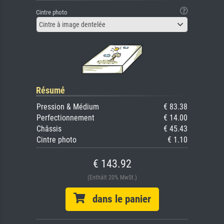
Cintre photo
Cintre à image dentelée
Résumé
Pression & Médium
€ 83.38
Perfectionnement
€ 14.00
Châssis
€ 45.43
Cintre photo
€ 1.10
€ 143.92
(Enthält 20% MwSt.)
dans le panier