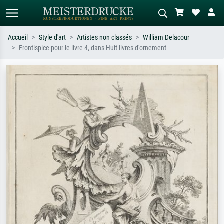
Accueil
Style d'art
Artistes non classés
William Delacour
Frontispice pour le livre 4, dans Huit livres d'ornement
Recherche standard
Recherche d'images IA
Recherchez par artiste, titre ou style –
Décrivez la scène – ex. prairie verte,
ex. Monet, Nuit étoilée,
abstrait avec beaucoup de rouge,
impressionnisme, vague de Hokusai,
tableau sombre, nu debout près d'un
nu.
arbre.