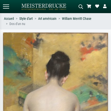
Accueil
Style d'art
Art américain
William Merritt Chase
Dos d'un nu
Recherche standard
Recherche d'images IA
Recherchez par artiste, titre ou style –
Décrivez la scène – ex. prairie verte,
ex. Monet, Nuit étoilée,
abstrait avec beaucoup de rouge,
impressionnisme, vague de Hokusai,
tableau sombre, nu debout près d'un
nu.
arbre.