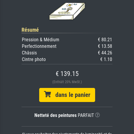
Résumé
Pression & Médium
€ 80.21
Perfectionnement
€ 13.58
Châssis
€ 44.26
Cintre photo
€ 1.10
€ 139.15
(Enthält 20% MwSt.)
dans le panier
Netteté des peintures
PARFAIT