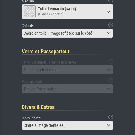
Médium
Toile Leonardo (satin)
(Canvas Venezia)
Châssis
Cadre en toile - Image reflétée sur le côté
Verre et Passepartout
verre (y compris le panneau arrière)
Veuillez sélectionner
Passepartout
Pas de Passepartout
Divers & Extras
Cintre photo
Cintre à image dentelée