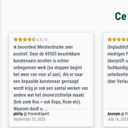
Ce
5 / 5
Die Zufriedenheit ist auch nicht dadurch
Excellent 
getrübt, dass das Bild entgegen einer
selection,
angegebenen Lieferanschrift (sollte
were easy, 
eine Überraschung für die normannische
the item it
Ehefrau sein zum Hochzeits- gleichzeitig
am based i
auch Geburtstag sein) doch nach zu
searching f
Hause zugestellt wurde.
impressed 
quality.
Jürgen
@
ProvenExpert
SJL
@
Prove
April 22, 2026
December 2,