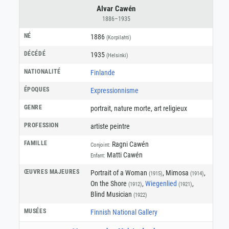
Alvar Cawén
1886–1935
NÉ
1886
(Korpilahti)
DÉCÉDÉ
1935
(Helsinki)
NATIONALITÉ
Finlande
ÉPOQUES
Expressionnisme
GENRE
portrait
,
nature morte
,
art religieux
PROFESSION
artiste peintre
FAMILLE
Ragni Cawén
Conjoint:
Matti Cawén
Enfant:
ŒUVRES MAJEURES
Portrait of a Woman
, Mimosa
,
(1915)
(1914)
On the Shore
,
Wiegenlied
,
(1912)
(1921)
Blind Musician
(1922)
MUSÉES
Finnish National Gallery