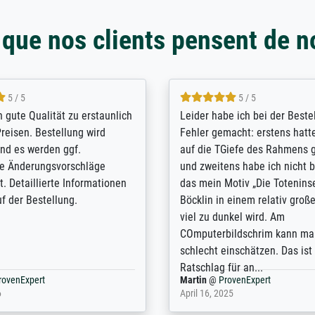
 que nos clients pensent de n
5 / 5
5 / 5
/ Highly recommended. The
The team at Meisterdrucke st
 ordering and payment process
meet its clients demands, an
shipping was efficient and
expert advice on how to obtai
self exceeds expectations. I
results for the prints request
n the UK and found the site
client. The company has a va
or a specific print - I am very
repertoire of prints to choose
with the service and the
will provide excellent service
regards to prints which are no
repertoire. Highly recommen
nExpert
Anonym
@
ProvenExpert
 2025
April 22, 2026