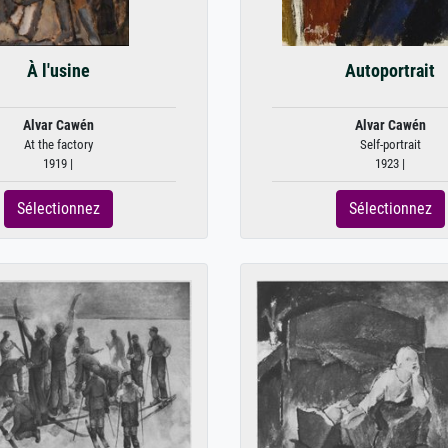
À l'usine
Autoportrait
Alvar Cawén
Alvar Cawén
At the factory
Self-portrait
1919 |
1923 |
Sélectionnez
Sélectionnez