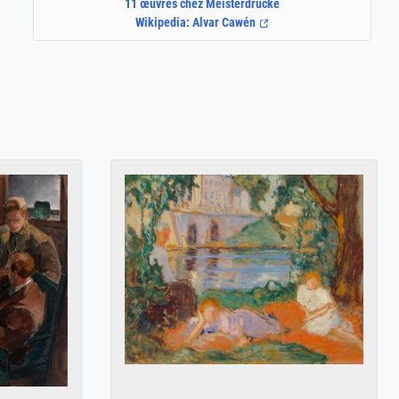
11 œuvres chez Meisterdrucke
Wikipedia: Alvar Cawén