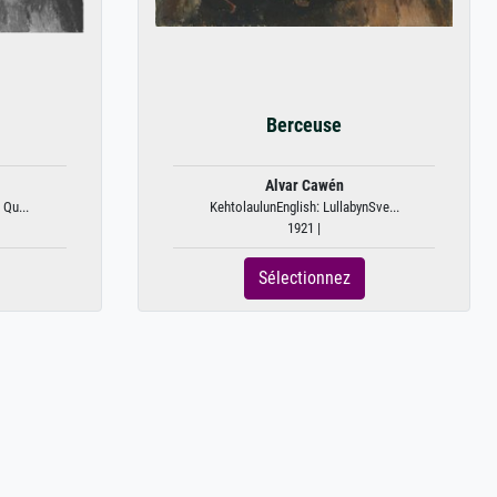
Berceuse
Alvar Cawén
 Qu...
KehtolaulunEnglish: LullabynSve...
1921 |
Sélectionnez