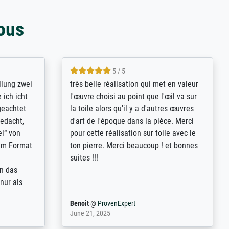
ous
5 / 5
rives to
eine große Auswahl an Bildern und
d provides
deren Reproduktionsmöglichkeiten;
n the best
wurde sehr gut durch die einzelnen
ed by the
Bestellkriterien geführt, verständliche
st
Erklärungen, z.B. mit Bilddarstellungen,
 from, and
werde auf jeden Fall meine guten
 also with
Erfahrungen weitergeben.
t in that
ded!
Anonym
@
ProvenExpert
May 13, 2026