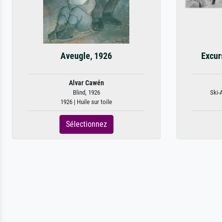
Aveugle, 1926
Excur
Alvar Cawén
Blind, 1926
Ski-A
1926 | Huile sur toile
Sélectionnez