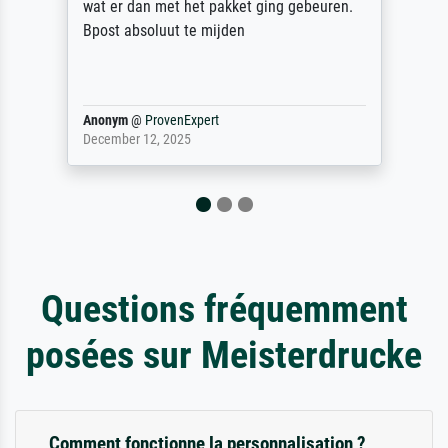
at er dan met het pakket ging gebeuren.
Dank!
post absoluut te mijden
nonym
@
ProvenExpert
Reinho
ecember 12, 2025
April 2
Questions fréquemment
posées sur Meisterdrucke
Comment fonctionne la personnalisation ?