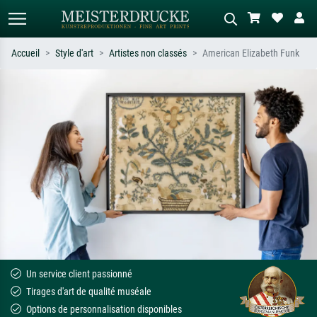
Accueil
Style d'art
Artistes non classés
American Elizabeth Funk
Recherche standard
Recherche d'images IA
Recherchez par artiste, titre ou style –
Décrivez la scène – ex. prairie verte,
ex. Monet, Nuit étoilée,
abstrait avec beaucoup de rouge,
impressionnisme, vague de Hokusai,
tableau sombre, nu debout près d'un
nu.
arbre.
Un service client passionné
Tirages d'art de qualité muséale
Options de personnalisation disponibles