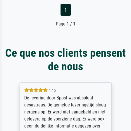
1
Page 1 / 1
Ce que nos clients pensent
de nous
4 / 5
e levering door Bpost was absoluut
Sehr 
esastreus. De gemelde leveringstijd sloeg
des R
ergens op. Er werd niet aangebeld en niet
sorgfä
eleverd op de voorziene dag. Er werd ook
unbes
een duidelijke informatie gegeven over
unser 