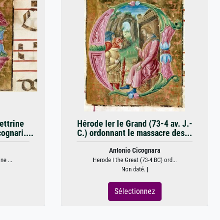
ettrine
Hérode Ier le Grand (73-4 av. J.-
ognari....
C.) ordonnant le massacre des...
Antonio Cicognara
ne ...
Herode I the Great (73-4 BC) ord...
Non daté. |
Sélectionnez