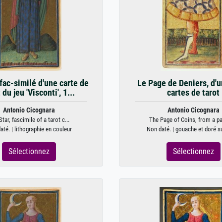
 fac-similé d'une carte de
Le Page de Deniers, d'u
 du jeu 'Visconti', 1...
cartes de tarot
Antonio Cicognara
Antonio Cicognara
tar, fascimile of a tarot c...
The Page of Coins, from a pa
até. | lithographie en couleur
Non daté. | gouache et doré s
Sélectionnez
Sélectionnez