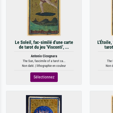
Le Soleil, fac-similé d'une carte
L'Étoile,
de tarot du jeu 'Visconti', ...
tarot
Antonio Cicognara
The Sun, fascimile of a tarot ca...
The S
Non daté. | lithographie en couleur
Non d
Sélectionnez