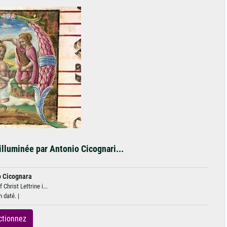
illuminée par Antonio Cicognari...
o Cicognara
Christ Lettrine i...
 daté. |
ctionnez