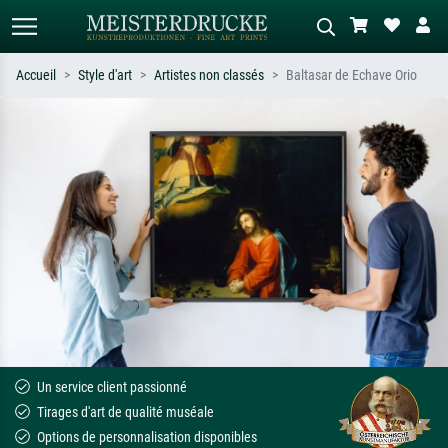
Accueil
Style d'art
Artistes non classés
Baltasar de Echave Orio
Recherche standard
Recherche d'images IA
Recherchez par artiste, titre ou style –
Décrivez la scène – ex. prairie verte,
ex. Monet, Nuit étoilée,
abstrait avec beaucoup de rouge,
impressionnisme, vague de Hokusai,
tableau sombre, nu debout près d'un
nu.
arbre.
Un service client passionné
Tirages d'art de qualité muséale
Options de personnalisation disponibles