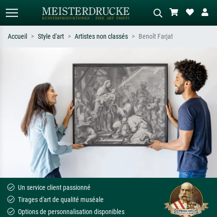
Accueil
Style d'art
Artistes non classés
Benoît Farjat
Recherche standard
Recherche d'images IA
Recherchez par artiste, titre ou style –
Décrivez la scène – ex. prairie verte,
ex. Monet, Nuit étoilée,
abstrait avec beaucoup de rouge,
impressionnisme, vague de Hokusai,
tableau sombre, nu debout près d'un
nu.
arbre.
Un service client passionné
Tirages d'art de qualité muséale
Options de personnalisation disponibles