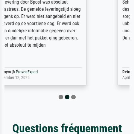
Sehr gute Qualität des Leinwanddrucks und
des Rahmens! Unser Bild wurde sehr
sorgfältig und sicher verpackt, so dass es
unbeschadet bei uns ankam. Es wird nicht
unser letzter Meisterdruck sein. Vielen
Dank!
Reinhold,
@
ProvenExpert
April 22, 2026
Questions fréquemment