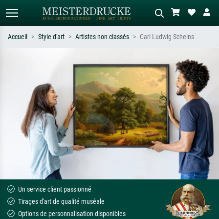
Accueil
Style d'art
Artistes non classés
Carl Ludwig Scheins
Recherche standard
Recherche d'images IA
Recherchez par artiste, titre ou style –
Décrivez la scène – ex. prairie verte,
ex. Monet, Nuit étoilée,
abstrait avec beaucoup de rouge,
impressionnisme, vague de Hokusai,
tableau sombre, nu debout près d'un
nu.
arbre.
Un service client passionné
Tirages d'art de qualité muséale
Options de personnalisation disponibles