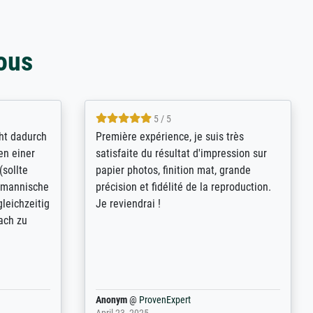
ous
4.8 / 5
kann sich
Qualité absolument irréprochable.
.B.:
Extraordinaire diversité des thèmes
keit,
abordés et personnalisation des
freundliche
demandes (recadrage, réajustement des
ild (ein
couleurs). Relation clientèle parfaite.
rpackt -
Transport, réception sans aucun
stikdeckeln
problème. Merci à toute l'équipe ! Hervé
in den
 der P...
Anonym
@
ProvenExpert