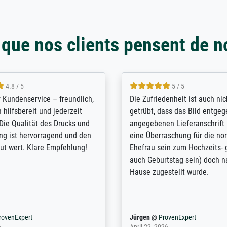
 que nos clients pensent de n
5 / 5
4.8 / 5
innerungsbuch mit der
Hervorragende Qualität. Man 
eines Großvaters aus dem 1.
vieles anpassen lassen, wie z
enötigte ich ein
Randentfernung, Farbe, Hellig
lles Bild. Das habe ich bei
Kontrast und Weiteres. Sehr 
nden. Bei der Auswahl der
Kontaktperson per Mail. Das B
-Qualität wurde ich sehr gut
Kunstdruck) wurde sehr gut ve
 beraten. Der Versand mit
sehr starke Papprolle mit Pla
ppe war perfekt. Ich bin sehr
und innen mit Papierknüllern 
und empfehle Sie gerne
Zwischenräumen gefüllt. Einzig
en ...
ovenExpert
Anonym
@
ProvenExpert