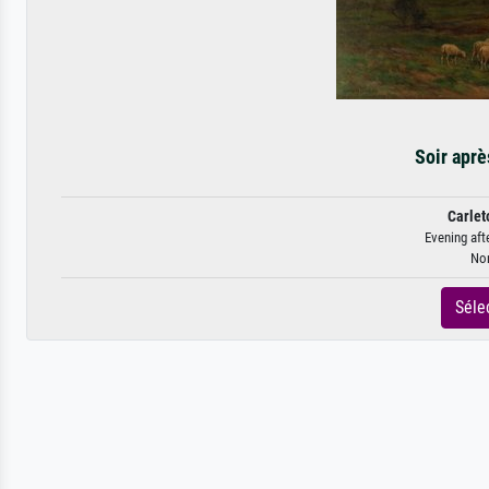
Soir aprè
Carlet
Evening aft
Non
Séle