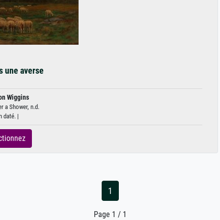
s une averse
on Wiggins
er a Shower, n.d.
 daté. |
ctionnez
1
Page 1 / 1