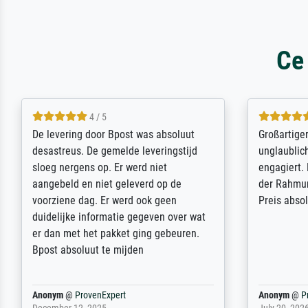
Ce
5 / 5
Sehr gute Qualität des Leinwanddrucks
Für ein Er
und des Rahmens! Unser Bild wurde
Feldpost m
sehr sorgfältig und sicher verpackt, so
Weltkrieg b
dass es unbeschadet bei uns ankam. Es
ausdrucksvo
wird nicht unser letzter Meisterdruck
Ihnen gefu
sein. Vielen Dank!
Fotopapier
am Telefon
stabiler Pa
zufrieden 
weiter. Viel
Reinhold,
@
ProvenExpert
Margot
@
Pr