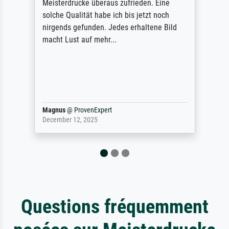
des Auftrags hat eine Weile gedauert, die
angekündigte Lieferzeit wurde aber
letztlich sogar etwas unterschritten. Die
Qualität des Papiers und des Drucks
(Farben, Details usw.) ist nicht nur gut,
sondern hervorragend. Selbst ein Druck ist
damit ein Kunstwerk im eigenen Sinne.
Definitiv den Pre...
Dr.
@
ProvenExpert
February 3, 2026
Questions fréquemment