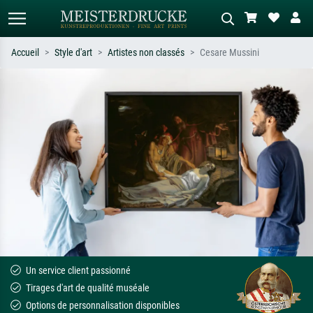
Accueil
Style d'art
Artistes non classés
Cesare Mussini
Recherche standard
Recherche d'images IA
Recherchez par artiste, titre ou style –
Décrivez la scène – ex. prairie verte,
ex. Monet, Nuit étoilée,
abstrait avec beaucoup de rouge,
impressionnisme, vague de Hokusai,
tableau sombre, nu debout près d'un
nu.
arbre.
Un service client passionné
Tirages d'art de qualité muséale
Options de personnalisation disponibles