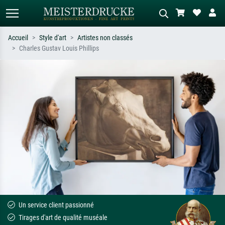
Accueil
Style d'art
Artistes non classés
Charles Gustav Louis Phillips
Recherche standard
Recherche d'images IA
Recherchez par artiste, titre ou style –
Décrivez la scène – ex. prairie verte,
ex. Monet, Nuit étoilée,
abstrait avec beaucoup de rouge,
impressionnisme, vague de Hokusai,
tableau sombre, nu debout près d'un
nu.
arbre.
Un service client passionné
Tirages d'art de qualité muséale