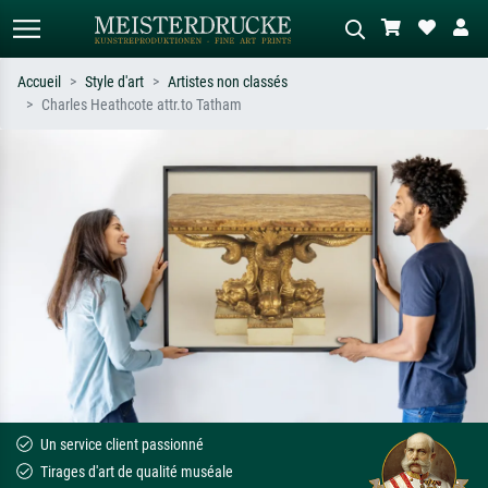
Accueil
Style d'art
Artistes non classés
Charles Heathcote attr.to Tatham
Recherche standard
Recherche d'images IA
Recherchez par artiste, titre ou style –
Décrivez la scène – ex. prairie verte,
ex. Monet, Nuit étoilée,
abstrait avec beaucoup de rouge,
impressionnisme, vague de Hokusai,
tableau sombre, nu debout près d'un
nu.
arbre.
Un service client passionné
Tirages d'art de qualité muséale