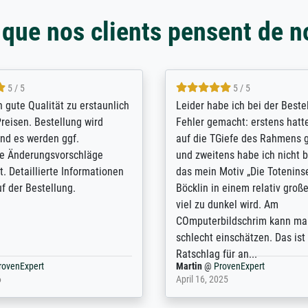
 que nos clients pensent de n
5 / 5
5 / 5
/ Highly recommended. The
The team at Meisterdrucke st
 ordering and payment process
meet its clients demands, an
shipping was efficient and
expert advice on how to obtai
self exceeds expectations. I
results for the prints request
n the UK and found the site
client. The company has a va
or a specific print - I am very
repertoire of prints to choose
with the service and the
will provide excellent service
regards to prints which are no
repertoire. Highly recommen
nExpert
Anonym
@
ProvenExpert
 2025
April 22, 2026