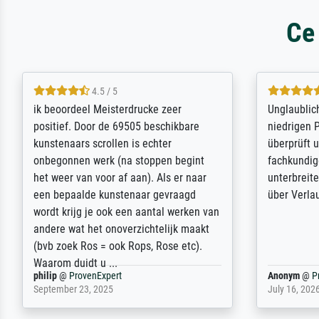
Ce
5 / 5
Die Zufriedenheit ist auch nicht dadurch
Excellent 
getrübt, dass das Bild entgegen einer
selection,
angegebenen Lieferanschrift (sollte
were easy, 
eine Überraschung für die normannische
the item it
Ehefrau sein zum Hochzeits- gleichzeitig
am based i
auch Geburtstag sein) doch nach zu
searching f
Hause zugestellt wurde.
impressed 
quality.
Jürgen
@
ProvenExpert
SJL
@
Prove
April 22, 2026
December 2,