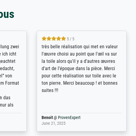
ous
5 / 5
rives to
eine große Auswahl an Bildern und
d provides
deren Reproduktionsmöglichkeiten;
n the best
wurde sehr gut durch die einzelnen
ed by the
Bestellkriterien geführt, verständliche
st
Erklärungen, z.B. mit Bilddarstellungen,
 from, and
werde auf jeden Fall meine guten
 also with
Erfahrungen weitergeben.
t in that
ded!
Anonym
@
ProvenExpert
May 13, 2026